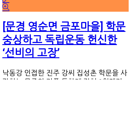
[문경 영순면 금포마을] 학문
숭상하고 독립운동 헌신한
‘선비의 고장’
낙동강 인접한 진주 강씨 집성촌 학문을 사
랑하는 문중의 가풍 두차례 걸쳐 3형제가
과거 급제 강직한 성품에 권력자 미움 사
신분사회였던 조선에서 양반은 최상위 계
급이었다. 군역이 면제되는 등 많은…