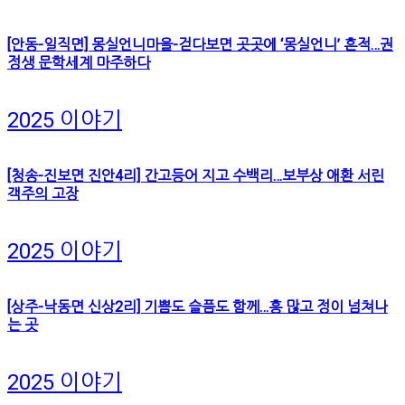
[안동-일직면] 몽실언니마을-걷다보면 곳곳에 ‘몽실언니’ 흔적…권
정생 문학세계 마주하다
2025 이야기
[청송-진보면 진안4리] 간고등어 지고 수백리…보부상 애환 서린
객주의 고장
2025 이야기
[상주-낙동면 신상2리] 기쁨도 슬픔도 함께…흥 많고 정이 넘쳐나
는 곳
2025 이야기