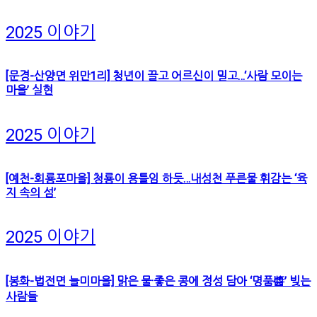
2025 이야기
[문경-산양면 위만1리] 청년이 끌고 어르신이 밀고…‘사람 모이는
마을’ 실현
2025 이야기
[예천-회룡포마을] 청룡이 용틀임 하듯…내성천 푸른물 휘감는 ‘육
지 속의 섬’
2025 이야기
[봉화-법전면 늘미마을] 맑은 물·좋은 콩에 정성 담아 ‘명품醬’ 빚는
사람들