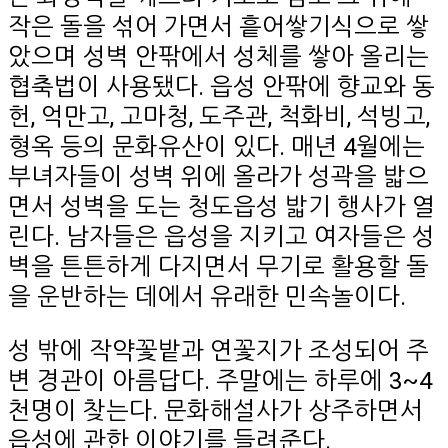
작은 돌을 섞어 가면서 흩어쌓기식으로 쌓
았으며 성벽 안팎에서 성체를 쌓아 올리는
협축법이 사용됐다. 읍성 안팎에 향교와 동
헌, 억만고, 고마청, 도주관, 척화비, 석빙고,
형옥 등의 문화유산이 있다. 매년 4월에는
부녀자들이 성벽 위에 올라가 성곽을 밟으
면서 성벽을 도는 청도읍성 밟기 행사가 열
린다. 남자들은 읍성을 지키고 여자들은 성
벽을 튼튼하게 다지면서 무기로 활용할 돌
을 운반하는 데에서 유래한 민속놀이다.
성 밖에 작약꽃밭과 연꽃지가 조성되어 주
변 경관이 아름답다. 주말에는 하루에 3~4
천명이 찾는다. 문화해설사가 상주하면서
읍성에 관한 이야기를 들려준다.