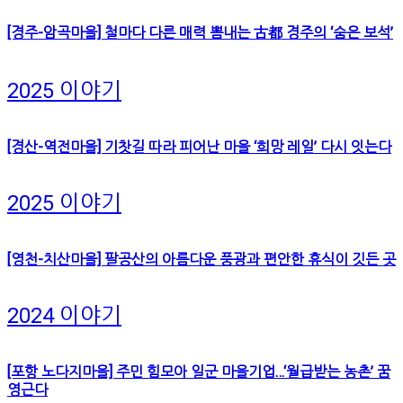
[경주-암곡마을] 철마다 다른 매력 뽐내는 古都 경주의 ‘숨은 보석’
2025 이야기
[경산-역전마을] 기찻길 따라 피어난 마을 ‘희망 레일’ 다시 잇는다
2025 이야기
[영천-치산마을] 팔공산의 아름다운 풍광과 편안한 휴식이 깃든 곳
2024 이야기
[포항 노다지마을] 주민 힘모아 일군 마을기업…‘월급받는 농촌’ 꿈
영근다