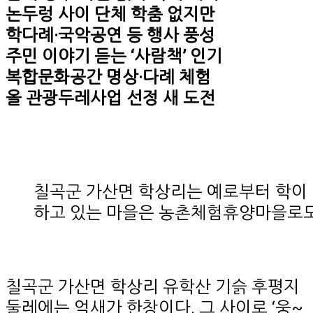
논두렁 사이 단체 학춤 없지만
학다례·국악공연 등 행사 풍성
주민 이야기 듣는 ‘사람책’ 인기
복합문화공간 명상·다례 체험
올 관광두레사업 선정 새 도전
칠곡군 가산면 학상리는 예로부터 학이
하고 있는 마을은 농촌체험휴양마을로도
칠곡군 가산면 학상리 유학산 기슭 후평지
둘레에는 억새가 한창이다. 그 사이로 ‘웅~