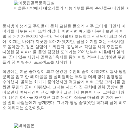
마을문지방에서 예술가들의 재능기부를 통해 주민들은 다양한 예
문지방이 생기고 주민들이 문화 교실을 들으러 자주 모이게 되면서 이
야기를 나누는 재미 또한 생겼다. 이런저런 얘기를 나누다 보면 꼭 어
릴 적 얘기가 빠지지 않는다. ‘난 어릴 때 초등학교 선생님이 되고 싶었
어’ 이제는 나이가 지긋한 60대가 됐지만, 꿈을 얘기할 때는 소녀시절
로 돌아간 것 같은 설렘이 느껴진다. 공방에서 작업을 하며 주민들의
다양한 꿈 이야기를 듣던 김강현 도예가는 2021년부터 마을에서 열리
는 ‘꿈이 있는 서경지 골목길’ 축제를 통해 어릴 적부터 소망하던 주민
들의 꿈 이뤄주기 프로젝트를 시작했다.
작년에는 여군 중대장이 되고 싶었던 주민의 꿈이 이뤄졌다. 행사 당일
군복을 입고 한 해 마을을 잘 살펴달라는 부탁을 더해 명예 임명장을
수여했다. 올해는 화가가 꿈이었지만 먹고살기 바빠 그림 그리기를 멈
췄던 주민의 꿈이 이뤄졌다. 그녀는 자신의 집 근처에 민화 공방이 들
어오면서 여유시간이 생길 때마다 그곳에서 틈틈이 다시 그림을 배웠
다. 1년간 하나 둘 차근차근 그려 완성한 작품을 마을의 빈 가게 공간
을 빌려 사람들에게 공개했다. 그녀가 평생 꿈꿔왔던 화가의 꿈이 비로
소 이뤄지는 순간이었다.