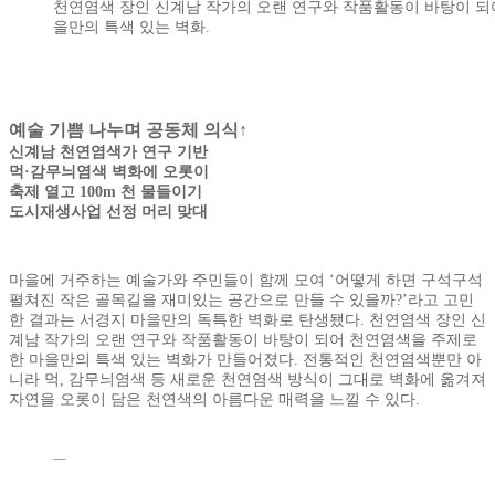
천연염색 장인 신계남 작가의 오랜 연구와 작품활동이 바탕이 되
을만의 특색 있는 벽화.
예술 기쁨 나누며 공동체 의식↑
신계남 천연염색가 연구 기반
먹·감무늬염색 벽화에 오롯이
축제 열고 100m 천 물들이기
도시재생사업 선정 머리 맞대
마을에 거주하는 예술가와 주민들이 함께 모여 ‘어떻게 하면 구석구석
펼쳐진 작은 골목길을 재미있는 공간으로 만들 수 있을까?’라고 고민
한 결과는 서경지 마을만의 독특한 벽화로 탄생됐다. 천연염색 장인 신
계남 작가의 오랜 연구와 작품활동이 바탕이 되어 천연염색을 주제로
한 마을만의 특색 있는 벽화가 만들어졌다. 전통적인 천연염색뿐만 아
니라 먹, 감무늬염색 등 새로운 천연염색 방식이 그대로 벽화에 옮겨져
자연을 오롯이 담은 천연색의 아름다운 매력을 느낄 수 있다.
주민들이 각자의 개성을 담아 직접 제작한 도자기 문패