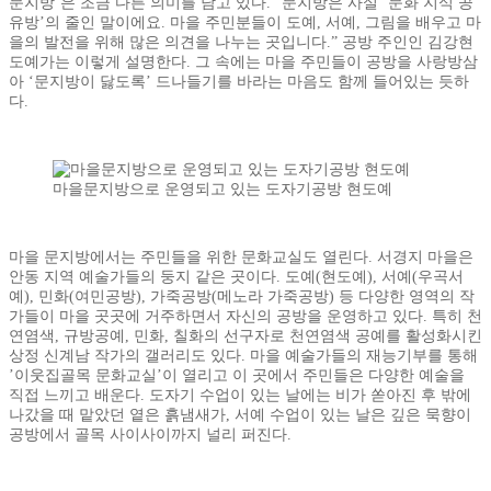
문지방’은 조금 다른 의미를 담고 있다. “문지방은 사실 ‘문화 지식 공
유방’의 줄인 말이에요. 마을 주민분들이 도예, 서예, 그림을 배우고 마
을의 발전을 위해 많은 의견을 나누는 곳입니다.” 공방 주인인 김강현
도예가는 이렇게 설명한다. 그 속에는 마을 주민들이 공방을 사랑방삼
아 ‘문지방이 닳도록’ 드나들기를 바라는 마음도 함께 들어있는 듯하
다.
마을문지방으로 운영되고 있는 도자기공방 현도예
마을 문지방에서는 주민들을 위한 문화교실도 열린다. 서경지 마을은
안동 지역 예술가들의 둥지 같은 곳이다. 도예(현도예), 서예(우곡서
예), 민화(여민공방), 가죽공방(메노라 가죽공방) 등 다양한 영역의 작
가들이 마을 곳곳에 거주하면서 자신의 공방을 운영하고 있다. 특히 천
연염색, 규방공예, 민화, 칠화의 선구자로 천연염색 공예를 활성화시킨
상정 신계남 작가의 갤러리도 있다. 마을 예술가들의 재능기부를 통해
’이웃집골목 문화교실’이 열리고 이 곳에서 주민들은 다양한 예술을
직접 느끼고 배운다. 도자기 수업이 있는 날에는 비가 쏟아진 후 밖에
나갔을 때 맡았던 옅은 흙냄새가, 서예 수업이 있는 날은 깊은 묵향이
공방에서 골목 사이사이까지 널리 퍼진다.