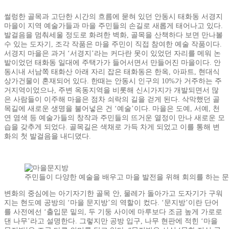
썰렁한 골목과 고단한 시간의 흐름에 묻혀 있던 안동시 태화동 서경지
마을이 지역 예술가들과 마을 주민들의 손길로 새롭게 태어나고 있다.
발걸음을 멈춰세울 정도로 화려한 벽화, 골목을 산책하다 보면 만나볼
수 있는 도자기, 조각 작품은 마을 주민이 직접 참여한 예술 작품이다.
서경지 마을은 과거 ‘서경지’라는 커다란 못이 있었던 자리를 메워 논
밭이었던 태화동 일대에 주택가가 들어서면서 만들어진 마을이다. 안
동시내 서남쪽 태화산 아래 자리 잡은 태화동은 한옥, 아파트, 현대식
상가건물이 혼재되어 있다. 한때는 안동시 인구의 10%가 거주하는 주
거지역이었으나, 주변 옥동지역을 비롯해 신시가지가 개발되면서 많
은 사람들이 이주해 마을은 점차 쇠락의 길을 걷게 된다. 삭막했던 골
목길에 새로운 생명을 불어넣은 건 ‘예술’이다. 마을은 도예, 서예, 천
연 염색 등 예술가들의 창작과 주민들의 뜨거운 열정이 만나 새로운 모
습을 갖추게 되었다. 골목길은 색채로 가득 차게 되었고 이를 통해 변
화의 첫 발걸음을 내디뎠다.
주민들이 다양한 예술을 배우고 마을 발전을 위해 회의를 하는 문
변화의 중심에는 아기자기한 골목 안, 물레가 돌아가고 도자기가 구워
지는 현도예 공방의 ‘마을 문지방’의 역할이 컸다. ‘문지방’이란 단어
를 사전에선 ‘출입문 밑의, 두 기둥 사이에 마루보다 조금 높게 가로로
댄 나무’라고 설명한다. 그렇지만 공방 입구, 나무 현판에 적힌 ‘마을