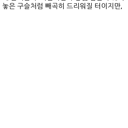
놓은 구슬처럼 빼곡히 드리워질 터이지만,
아직은 감이 나무에 매달려 있어야 할 때.
건조장에는 입 다문 집게들이 주렁주렁 매
달려 있고, 그 아래 할머니 두 분이 참깨 다
발을 묶어 말리고 있다.
상주시 내서면 서만1리 구마이마을은 50여
가구, 100여 주민이 모여 사는 동네다. 내서
면이 상주 곶감의 20%를 생산하고 있고, 상
주시가 전국 곶감 생산량의 60%를 차지하
고 있으니, 구마이마을 인근에서 우리나라
의 곶감 12%가 나오는 셈이다. 특히 구마이
마을 곶감은 쫄깃한 식감과 당도가 일품이
라고 소문이 나있다. 이곳의 기후 조건이
곶감 건조에 적합하고, 오랜 경험으로 주민